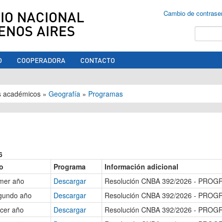
IO NACIONAL
Cambio de contrase
ENOS AIRES
Buscar
O
COOPERADORA
CONTACTO
ed aquí
s académicos
»
Geografía
»
Programas
6
o
Programa
Información adicional
mer año
Descargar
Resolución CNBA 392/2026 - PRO
gundo año
Descargar
Resolución CNBA 392/2026 - PRO
cer año
Descargar
Resolución CNBA 392/2026 - PRO