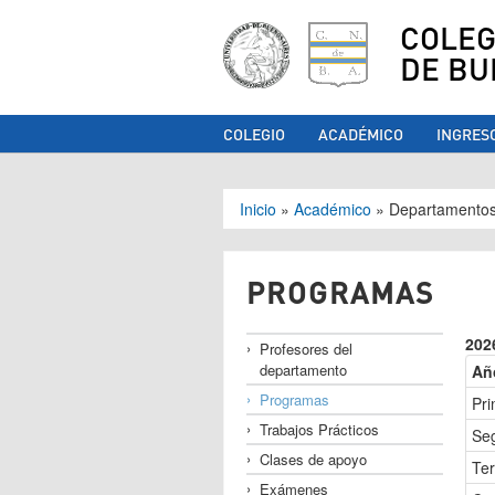
COLEG
DE BU
COLEGIO
ACADÉMICO
INGRES
Se encuentra ust
Inicio
»
Académico
»
Departamento
PROGRAMAS
202
Profesores del
departamento
Añ
Programas
Pri
Trabajos Prácticos
Se
Clases de apoyo
Ter
Exámenes