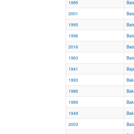
1985
Bai
2001
Bai
1995
Bais
1996
Bais
2016
Bai
1963
Bais
1941
Baj
1993
Bak
1986
Bak
1989
Baka
1949
Bak
2003
Bal