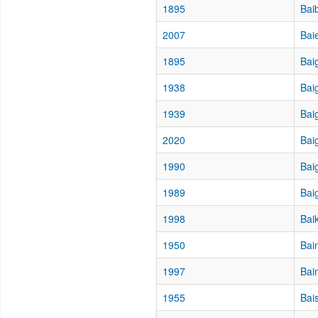
1895
Bai
2007
Baie
1895
Bai
1938
Bai
1939
Bai
2020
Bai
1990
Bai
1989
Bai
1998
Bai
1950
Bai
1997
Bai
1955
Bai