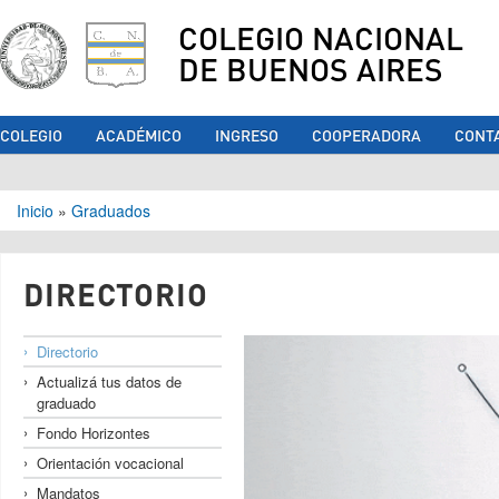
COLEGIO NACIONAL
DE BUENOS AIRES
COLEGIO
ACADÉMICO
INGRESO
COOPERADORA
CONT
Se encuentra usted aquí
Inicio
»
Graduados
DIRECTORIO
Directorio
Actualizá tus datos de
graduado
Fondo Horizontes
Orientación vocacional
Mandatos