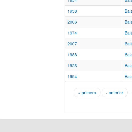
1954
Bal
1958
Bal
2006
Bal
1974
Bal
2007
Bal
1988
Bal
1923
Bala
1954
Bal
« primera
‹ anterior
Páginas