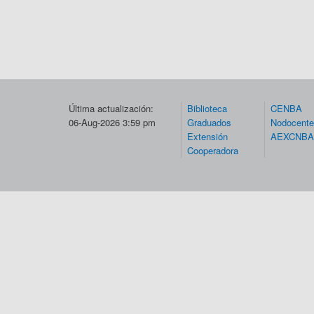
Última actualización:
Biblioteca
CENBA
06-Aug-2026 3:59 pm
Graduados
Nodocent
Extensión
AEXCNBA
Cooperadora