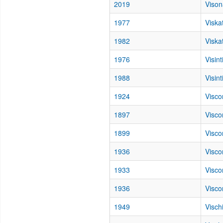
2019
Vison
1977
Viskat
1982
Viska
1976
Visint
1988
Visin
1924
Visco
1897
Visco
1899
Viscon
1936
Visco
1933
Visco
1936
Visco
1949
Visch