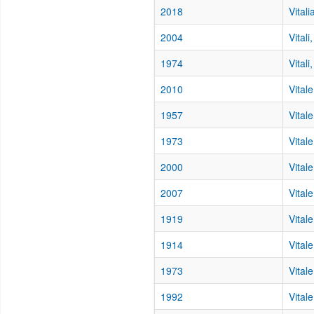
2018
Vitali
2004
Vitali
1974
Vitali
2010
Vitale
1957
Vital
1973
Vital
2000
Vital
2007
Vital
1919
Vital
1914
Vital
1973
Vital
1992
Vital