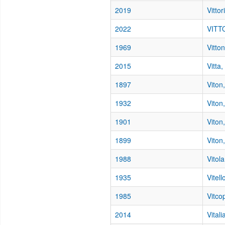
2019
Vitto
2022
VITT
1969
Vitto
2015
Vitta
1897
Viton
1932
Viton
1901
Viton
1899
Viton
1988
Vitol
1935
Vitel
1985
Vitco
2014
Vitali