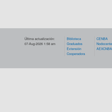
Última actualización:
Biblioteca
CENBA
07-Aug-2026 1:58 am
Graduados
Nodocent
Extensión
AEXCNBA
Cooperadora