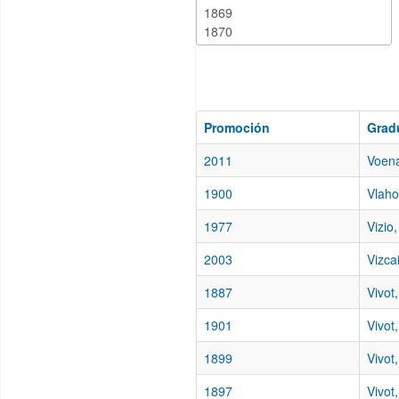
Promoción
Grad
2011
Voena
1900
Vlaho
1977
Vizio
2003
Vizca
1887
Vivot
1901
Vivot
1899
Vivot,
1897
Vivot,