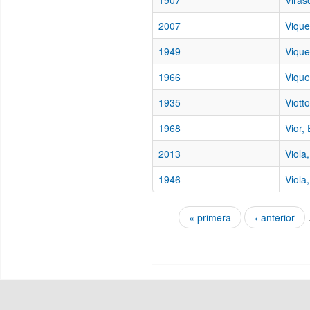
1907
Viras
2007
Vique
1949
Vique
1966
Viquei
1935
Viott
1968
Vior,
2013
Viola
1946
Viola
« primera
‹ anterior
Páginas