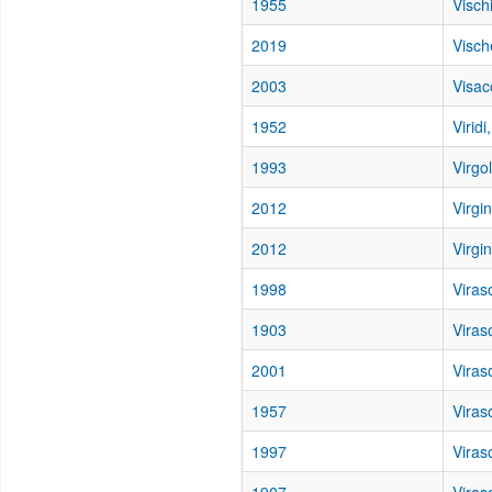
1955
Visch
2019
Visch
2003
Visac
1952
Viridi
1993
Virgol
2012
Virgin
2012
Virgin
1998
Viras
1903
Viras
2001
Viras
1957
Viras
1997
Viras