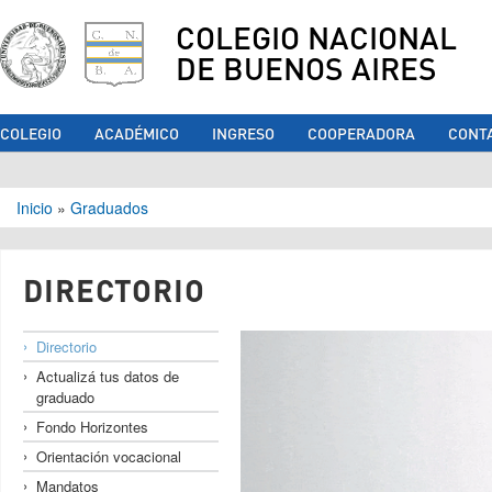
COLEGIO NACIONAL
DE BUENOS AIRES
COLEGIO
ACADÉMICO
INGRESO
COOPERADORA
CONT
Se encuentra usted aquí
Inicio
»
Graduados
DIRECTORIO
Directorio
Actualizá tus datos de
graduado
Fondo Horizontes
Orientación vocacional
Mandatos