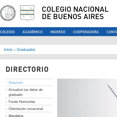
COLEGIO NACIONAL
DE BUENOS AIRES
COLEGIO
ACADÉMICO
INGRESO
COOPERADORA
CONT
Se encuentra usted aquí
Inicio
»
Graduados
DIRECTORIO
Directorio
Actualizá tus datos de
graduado
Fondo Horizontes
Orientación vocacional
Mandatos