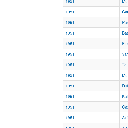
1951
Mus
1951
Ca
1951
Par
1951
Bas
1951
Fi
1951
Var
1951
To
1951
Mu
1951
Duf
1951
Kal
1951
Gaz
1951
Alc