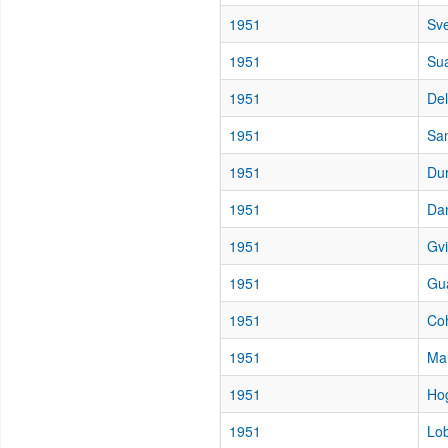
1951
Sve
1951
Sua
1951
Del
1951
San
1951
Dur
1951
Dan
1951
Gvi
1951
Gua
1951
Co
1951
Mar
1951
Hog
1951
Lob