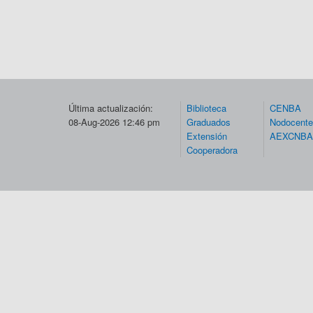
Última actualización:
Biblioteca
CENBA
08-Aug-2026 12:46 pm
Graduados
Nodocent
Extensión
AEXCNBA
Cooperadora