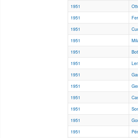
1951
Ott
1951
Fer
1951
Cuc
1951
Mil
1951
Bot
1951
Lem
1951
Gar
1951
Ge
1951
Cas
1951
Son
1951
Gon
1951
Pé