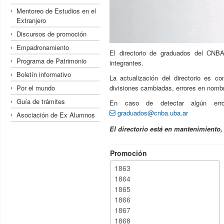
Mentoreo de Estudios en el
Extranjero
Discursos de promoción
Empadronamiento
El directorio de graduados del CNBA
Programa de Patrimonio
integrantes.
Boletín informativo
La actualización del directorio es c
Por el mundo
divisiones cambiadas, errores en nombre
Guía de trámites
En caso de detectar algún erro
graduados@cnba.uba.ar
Asociación de Ex Alumnos
El directorio está en mantenimiento
Promoción