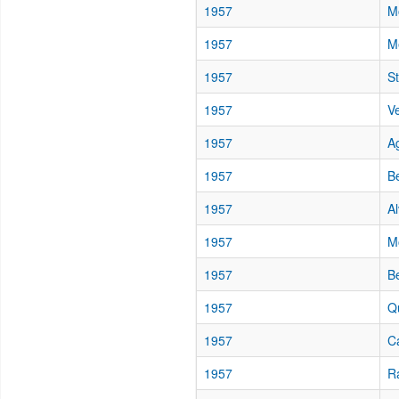
1957
M
1957
M
1957
S
1957
V
1957
Ag
1957
Be
1957
A
1957
M
1957
B
1957
Q
1957
C
1957
R