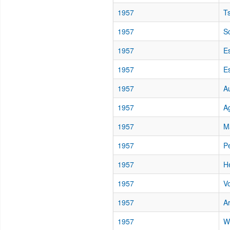
1957
Ts
1957
S
1957
Es
1957
Es
1957
A
1957
Ag
1957
M
1957
Pe
1957
H
1957
V
1957
A
1957
W