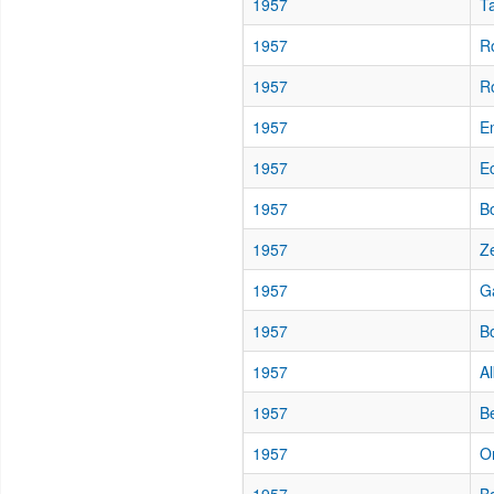
1957
T
1957
R
1957
R
1957
E
1957
E
1957
B
1957
Z
1957
Ga
1957
Bo
1957
Al
1957
Be
1957
Or