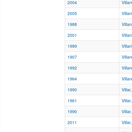
2004
Villa
2005
Villa
1988
Villa
2001
Villa
1989
Villa
1907
Villar
1992
Villa
1964
Villar
1990
Villa
1961
Villa
1990
Villa
2011
Villa