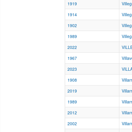
1919
Ville
1914
Ville
1902
Ville
1989
Ville
2022
VILL
1967
Villa
2023
VILL
1908
Villar
2019
Villa
1989
Villa
2012
Villa
2002
Villa