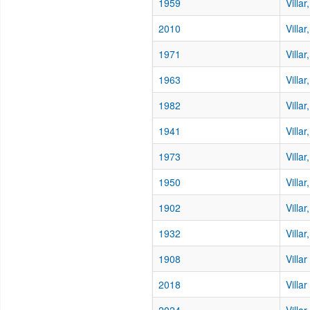
1959
Villa
2010
Villar
1971
Villa
1963
Villa
1982
Villa
1941
Villa
1973
Villa
1950
Villar
1902
Villar
1932
Villa
1908
Villa
2018
Villa