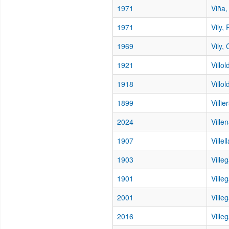
1971
Viña,
1971
Vily,
1969
Vily,
1921
Villo
1918
Villo
1899
Villi
2024
Ville
1907
Villel
1903
Ville
1901
Ville
2001
Ville
2016
Ville