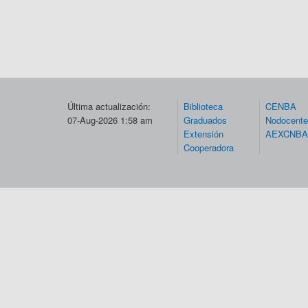
Última actualización:
Biblioteca
CENBA
07-Aug-2026 1:58 am
Graduados
Nodocent
Extensión
AEXCNBA
Cooperadora