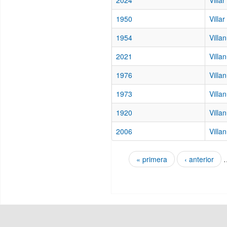
2024
Villa
1950
Villa
1954
Villa
2021
Villa
1976
Villa
1973
Villa
1920
Villa
2006
Villa
« primera
‹ anterior
Páginas