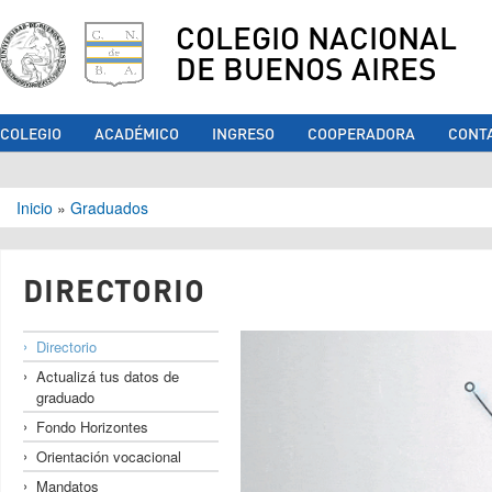
COLEGIO NACIONAL
DE BUENOS AIRES
COLEGIO
ACADÉMICO
INGRESO
COOPERADORA
CONT
Se encuentra usted aquí
Inicio
»
Graduados
DIRECTORIO
Directorio
Actualizá tus datos de
graduado
Fondo Horizontes
Orientación vocacional
Mandatos